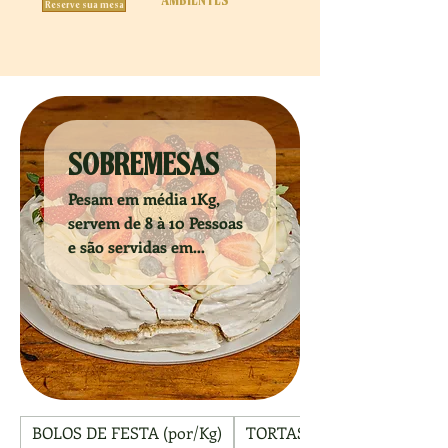
AMBIENTES
Reserve sua mesa
SOBREMESAS
Pesam em média 1Kg,
servem de 8 à 10 Pessoas
e são servidas em
recipiente descartável
BOLOS DE FESTA (por/Kg)
TORTAS