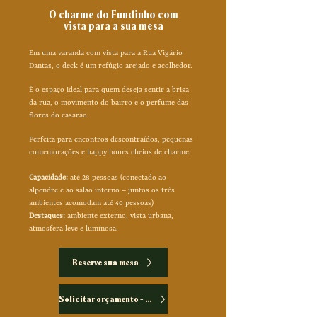
O charme do Fundinho com
vista para a sua mesa
Em uma varanda com vista para a Rua Vigário
Dantas, o deck é um refúgio arejado e acolhedor.
É o espaço ideal para quem deseja sentir a brisa
da rua, o movimento do bairro e o perfume das
flores do casarão.
Perfeita para encontros descontraídos, pequenas
comemorações e happy hours cheios de charme.
Capacidade:
até 28 pessoas (conectado ao
alpendre e ao salão interno – juntos os três
ambientes acomodam até 40 pessoas
)
Destaques:
ambiente externo, vista urbana,
atmosfera leve e luminosa.
Reserve sua mesa
Solicitar orçamento - Eventos