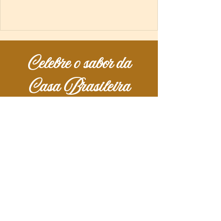
Celebre o sabor da
Casa Brasileira
Viva aqui suas melhores memórias.
Contato
(34) 3277-2353
contato@casabrasilconfeitaria.com.br
Razão Social:
CASA BRASIL CONFEITARIA LTDA
CNPJ:
36.080.558
/0001-71
Não realizamos entregas, funcionamos
somente por retirada (ou iFood).
Em caso de encomendas com menos de 24h