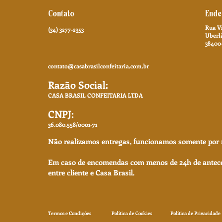
Contato
Ende
Rua Vi
(34) 3277-2353
Uberl
38400
contato@casabrasilconfeitaria.com.br
Razão Social:
CASA BRASIL CONFEITARIA LTDA
CNPJ:
36.080.558/0001-71
Não realizamos entregas, funcionamos somente por r
Em caso de encomendas com menos de 24h de anteced
entre cliente e Casa Brasil.
Termos e Condições
Política de Cookies
Política de Privacidade