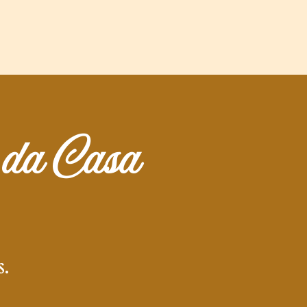
r da Casa
s.