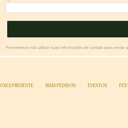
Prometemos não utilizar suas informações de contato para enviar 
OXES PRESENTE
MAIS PEDIDOS
EVENTOS
FES