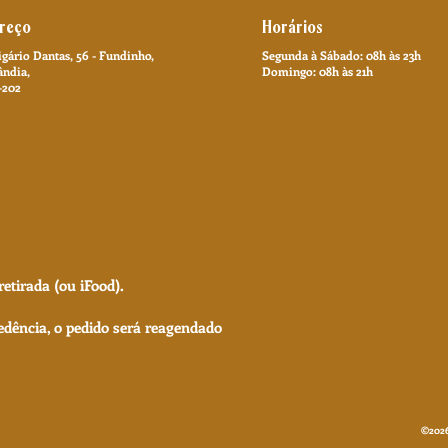
reço
Horários
gário Dantas, 56 - Fundinho,
​Segunda à Sábado: 08h às 23h
ândia,
Domingo: 08h às 21h
-202
etirada (ou iFood).
ência, o pedido será reagendado
©2026